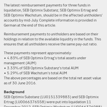
The latest reimbursement payments for three funds in
liquidation, SEB Optimix Substanz, SEB Optimix Ertrag and
SEB Optimix Wachstum, should be in the affected unitholders’
accounts by mid-July. Complete information is provided in
German at the end of this article.
Reimbursement payments to unitholders are based on their
holdings in relation to the available liquidity in the funds. This
ensures that all unitholders receive the same pay-out ratio.
These payments represent approximately:
• 4.83% of SEB Optimix Ertrag’s total assets under
management (AUM)
• 3.33% of SEB Optimix Substanz’s total AUM
• 5.29% of SEB Wachstum’s total AUM
The above percentages are based on the total net asset value
as of 30 June 2016.
Background
SEB Optimix Substanz (LU0151339883) and SEB Optimix
Ertrag (LU0066376558) were put into liquidation 11
December 2012. SEB Optimix Wachstum (LU0066376988)