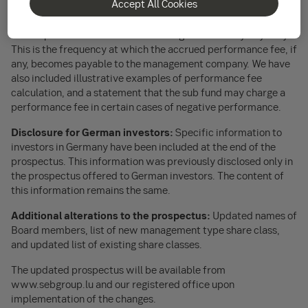
Accept All Cookies
Performance fee for SEB SICAV 2 – SEB Nordic Small Cap:
To satisfy regulatory requirements, crystallisation frequency
for the performance fee will be changed from daily to yearly.
This is the frequency at which the accrued performance fee, if
any, becomes payable to the management company. We have
also included illustrative examples of performance fee
calculation, and a statement that the sub fund may charge a
performance fee in certain cases of negative performance.
Disclosure for German investors:
Specific information to
investors in Germany have been included at the end of the
prospectus. This information was previously disclosed only in
the prospectus offered to German investors. The content of
this information remains the same.
Additional alterations to the prospectus:
Updated names of
Board members, list of new management type share class,
and updated list of existing share classes.
The updated prospectus will be available from
www.sebgroup.lu and our registered office upon
implementation of the changes.