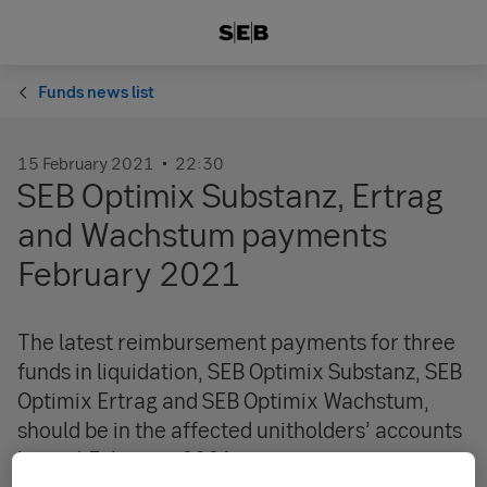
Funds news list
15 February 2021
22:30
SEB Optimix Substanz, Ertrag
and Wachstum payments
February 2021
The latest reimbursement payments for three
funds in liquidation, SEB Optimix Substanz, SEB
Optimix Ertrag and SEB Optimix Wachstum,
should be in the affected unitholders’ accounts
by mid-February 2021.