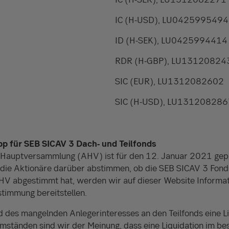
IC (H-USD), LU0425995494
ID (H-SEK), LU0425994414
RDR (H-GBP), LU13120824
SIC (EUR), LU1312082602
SIC (H-USD), LU131208286
 für SEB SICAV 3 Dach- und Teilfonds
 Hauptversammlung (AHV) ist für den 12. Januar 2021 gepl
e Aktionäre darüber abstimmen, ob die SEB SICAV 3 Fonds
HV abgestimmt hat, werden wir auf dieser Website Informat
timmung bereitstellen.
 des mangelnden Anlegerinteresses an den Teilfonds eine Li
mständen sind wir der Meinung, dass eine Liquidation im be