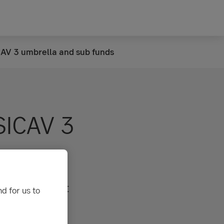
CAV 3 umbrella and sub funds
SICAV 3
nuary 2021. At
d for us to
3 into
n, on this