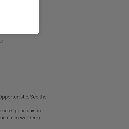
s. In these
ct
pportunistic. See the
tion Opportunistic.
entnommen werden:)