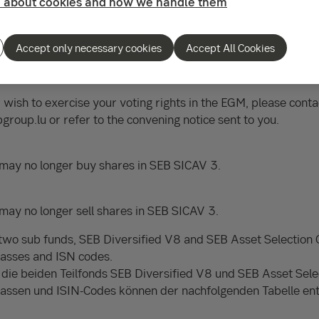
 about cookies and how we handle them
he consequences of the vote.
Accept only necessary cookies
Accept All Cookies
iquidation due to the lack of investor interest in the sub fund
ve liquidation is in the best interest of shareholders.
 wish to exercise your voting rights in the EGM, please conta
oup.lu or refer to the convening notice sent to you.
u may no longer buy shares in SEB SICAV 3.
 may no longer sell shares in SEB SICAV 3.
two sub funds, SEB Diversified V8 and SEB Asset Selection O
classes and ISN codes.
die beiden Teilfonds SEB Diversified V8 und SEB Asset Selec
lassen und ISIN-Codes können der nachfolgenden Tabelle 