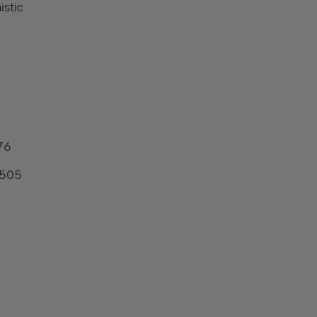
istic
76
4505
8