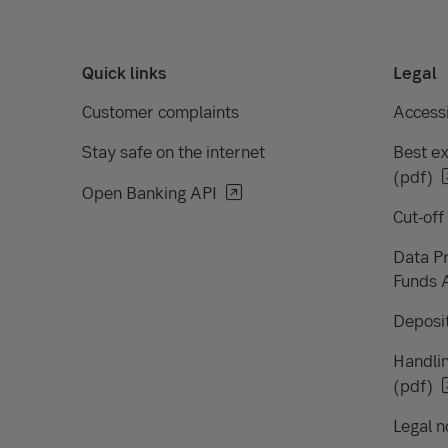
Quick links
Legal
Customer complaints
Accessi
Stay safe on the internet
Best ex
(pdf)
Open Banking API
Cut-off
Data Pr
Funds 
Deposit
Handlin
(pdf)
Legal n