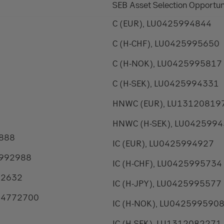
SEB Asset Selection Opportun
C (EUR), LU0425994844
C (H-CHF), LU0425995650
C (H-NOK), LU0425995817
C (H-SEK), LU0425994331
HNWC (EUR), LU13120819
HNWC (H-SEK), LU042599
2888
IC (EUR), LU0425994927
5992988
IC (H-CHF), LU0425995734
92632
IC (H-JPY), LU0425995577
204772700
IC (H-NOK), LU042599590
IC (H-SEK), LU1312082271