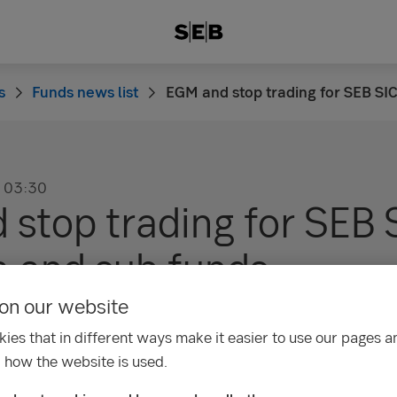
s
Funds news list
EGM and stop trading for SEB SI
03:30
 stop trading for SEB 
a and sub funds
on our website
 general meeting (EGM) is planned for 12 Ja
ies that in different ways make it easier to use our pages an
reholders will vote whether to put SEB SICAV 
 how the website is used.
 the EGM has voted, we will provide informatio