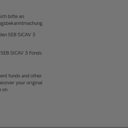
ch bitte an
ungsbekanntmachung.
 den SEB SICAV 3
 SEB SICAV 3 Fonds
ent funds and other
recover your original
e on