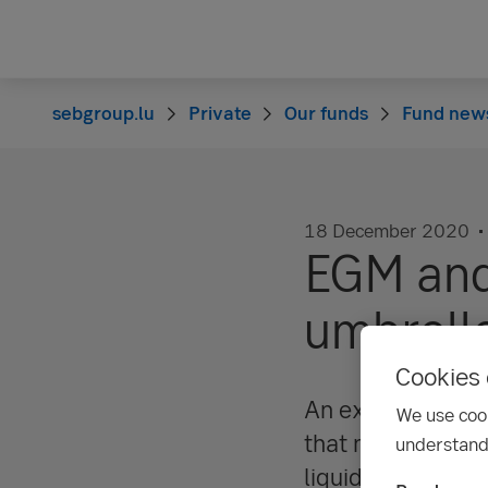
sebgroup.lu
Private
Our funds
Fund new
18 December 2020
EGM and
umbrell
Cookies 
An extraordinary
We use cook
that meeting, sha
understand
liquidation. When