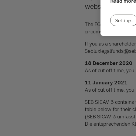
Read more
website, about t
Settings
The EGM will consider l
circumstances, we belie
If you as a shareholder
Sebluxlegalfunds@sebgr
18 December 2020
As of cut off time, yo
11 January 2021
As of cut off time, you
SEB SICAV 3 contains 
table below for their 
(SEB SICAV 3 umfasst 
Die entsprechenden K