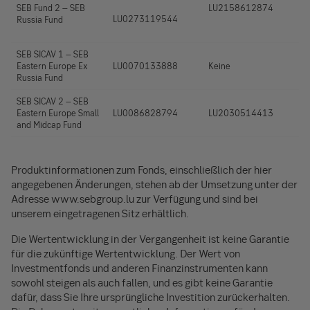
SEB Fund 2 – SEB
LU2158612874
LU0273119544
Russia Fund
SEB SICAV 1 – SEB
Eastern Europe Ex
LU0070133888
Keine
Russia Fund
SEB SICAV 2 – SEB
Eastern Europe Small
LU0086828794
LU2030514413
and Midcap Fund
Produktinformationen zum Fonds, einschließlich der hier
angegebenen Änderungen, stehen ab der Umsetzung unter der
Adresse www.sebgroup.lu zur Verfügung und sind bei
unserem eingetragenen Sitz erhältlich.
Die Wertentwicklung in der Vergangenheit ist keine Garantie
für die zukünftige Wertentwicklung. Der Wert von
Investmentfonds und anderen Finanzinstrumenten kann
sowohl steigen als auch fallen, und es gibt keine Garantie
dafür, dass Sie Ihre ursprüngliche Investition zurückerhalten.